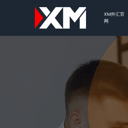
XM外汇官
网