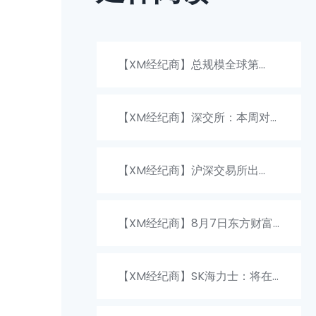
【XM经纪商】总规模全球第
一！我国核电分布一览
【XM经纪商】深交所：本周对
近期股价严重异常波动的传智教
【XM经纪商】沪深交易所出
育、高争民爆重点监控
手！LOF退市新规剑指高溢价风
【XM经纪商】8月7日东方财富
险
财经晚报（附新闻联播）
【XM经纪商】SK海力士：将在