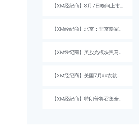
韩国投资384亿美元建设晶圆厂
【XM经纪商】8月7日晚间上市
以应对AI时代持续增长的存储芯
公司利好消息一览(附名单)
【XM经纪商】北京：非京籍家
片需求
庭购房社保个税缴纳年限下调为
【XM经纪商】美股光模块黑马
一年
计划大幅扩产 全力押注800G、
【XM经纪商】美国7月非农就业
1.6Tb产品
人数减少2.3万人 不及市场预期
【XM经纪商】特朗普将召集全
球部分大型矿业公司高管开会