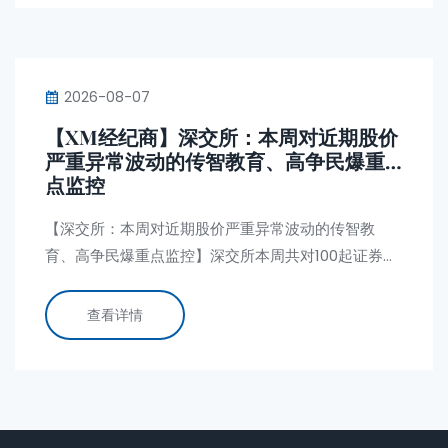
2026-08-07
【XM经纪商】深交所：本周对近期股价
严重异常波动的传智教育、高争民爆重
点监控
【深交所：本周对近期股价严重异常波动的传智教
育、高争民爆重点监控】深交所本周共对100起证券异
常交易行为采取了自律监管措施，涉及盘中拉抬打
压、虚假申报等异常交易情形；对近期股价严重异常
查看详情
波动的“传智教育”“高争民爆”进行重点监控；共对6起
上市公司重大事项进行核查。