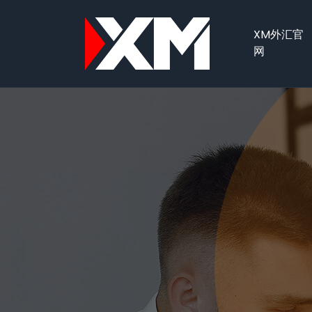
XM外汇官
网