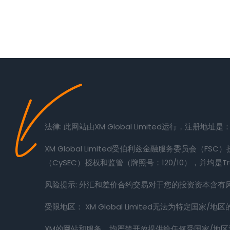
概况
法律: 此网站由XM Global Limited运行，注册地址是：Suit
XM Global Limited受伯利兹金融服务委员会（FSC）授权和
（CySEC）授权和监管（牌照号：120/10），并均是Trad
风险提示: 外汇和差价合约交易对于您的投资资本含
受限地区： XM Global Limited无法为特定国家
XM的网站和服务，均严禁开放提供给任何受国家/地