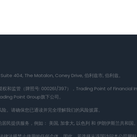
e 404, The Matalon, Coney Drive, 伯利兹市, 伯利兹。
监管（牌照号: 000261/397），Trading Point of Financia
ing Point Group旗下公司。
有风险。请确保您已通读并完全理解我们的风险披露。
/地区的居民提供服务，例如： 美国, 加拿大, 以色列 和 伊朗伊斯兰共和国
区法律法规禁止使用的任何个体。因此，若选择从该国访问本公司网